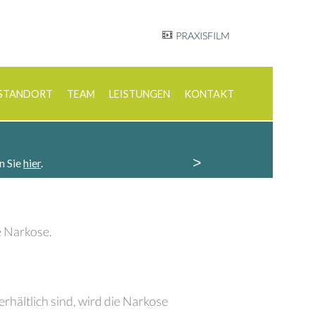
PRAXISFILM
STANDORT
TEAM
LEISTUNGEN
KONTAKT
>
n Sie
hier
.
e Narkose.
rhältlich sind, wird die Narkose