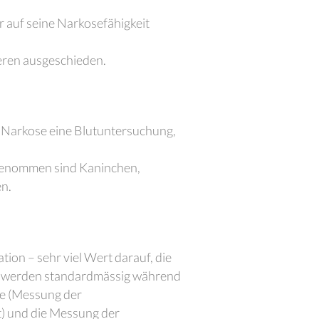
r auf seine Narkosefähigkeit
ieren ausgeschieden.
r Narkose eine Blutuntersuchung,
sgenommen sind Kaninchen,
en.
ion – sehr viel Wert darauf, die
ten werden standardmässig während
ie (Messung der
) und die Messung der