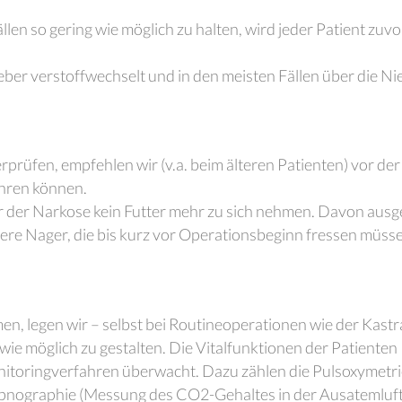
en so gering wie möglich zu halten, wird jeder Patient zuvo
eber verstoffwechselt und in den meisten Fällen über die N
prüfen, empfehlen wir (v.a. beim älteren Patienten) vor de
ühren können.
vor der Narkose kein Futter mehr zu sich nehmen. Davon au
re Nager, die bis kurz vor Operationsbeginn fressen müss
n, legen wir – selbst bei Routineoperationen wie der Kastrat
wie möglich zu gestalten. Die Vitalfunktionen der Patien
nitoringverfahren überwacht. Dazu zählen die Pulsoxymetr
apnographie (Messung des CO2-Gehaltes in der Ausatemluft