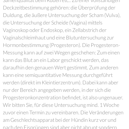
Samenqualität beim Rüden etc.. Zu einer vollständigen
Deckzeitbestimmung gehören: die Überprüfung der
Duldung, die äußere Untersuchung der Scham (Vulva),
die Untersuchung der Scheide (Vagina) mittels
Vaginoskop oder Endoskop, ein Zellabstrich der
Vaginalschleimhaut und eine Blutuntersuchung zur
Hormonbestimmung (Progesteron). Die Progesteron-
Messung kann auf zwei Wegen geschehen: Zum einen
kann das Blut an ein Labor geschickt werden, das
daraufhin den genauen Wert gestimmt. Zum anderen
kann eine semiquantitative Messung durchgeführt
werden (direkt im Kleintierzentrum). Dabei kann aber
nur der Bereich angegeben werden, in der sich die
Progesteronkonzentration befindet, ist also ungenauer.
Wir bitten Sie, für diese Untersuchung mind. 1 Woche
zuvor einen Termin zu vereinbaren. Die Veränderungen
am Geschlechtsapparat bei der Hündin kurz vor und
nach den Eisprüngen sind aber nicht abrupt sondern