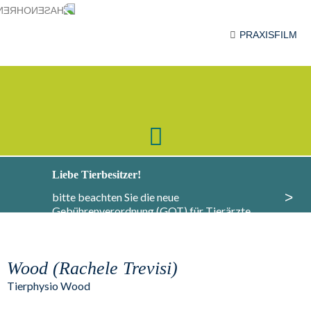
PRAXISFILM
Liebe Tierbesitzer!
>
bitte beachten Sie die neue
Gebührenverordnung (GOT) für Tierärzte,
Informationen dazu finden Sie
hier
.
Wood (Rachele Trevisi)
Tierphysio Wood