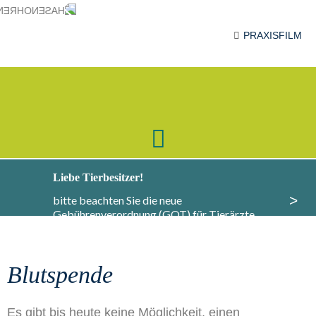
PRAXISFILM
Liebe Tierbesitzer!
>
bitte beachten Sie die neue
Gebührenverordnung (GOT) für Tierärzte,
Informationen dazu finden Sie
hier
.
Blutspende
Es gibt bis heute keine Möglichkeit, einen