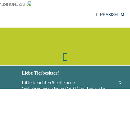
PRAXISFILM
Liebe Tierbesitzer!
>
bitte beachten Sie die neue
Gebührenverordnung (GOT) für Tierärzte,
Informationen dazu finden Sie
hier
.