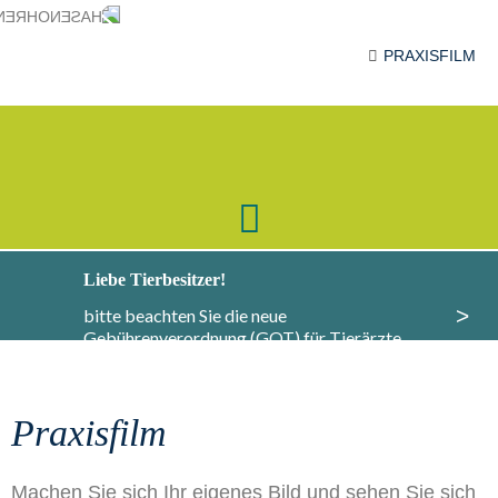
PRAXISFILM
Liebe Tierbesitzer!
>
bitte beachten Sie die neue
Gebührenverordnung (GOT) für Tierärzte,
Informationen dazu finden Sie
hier
.
Praxisfilm
Machen Sie sich Ihr eigenes Bild und sehen Sie sich