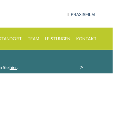
PRAXISFILM
STANDORT
TEAM
LEISTUNGEN
KONTAKT
>
n Sie
hier
.